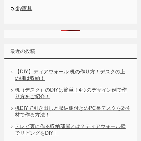
diy家具
最近の投稿
【DIY】ディアウォール 机の作り方！デスクの上
の棚は収納！
机（デスク）のDIYは簡単！4つのデザイン例で作
り方をご紹介！
机DIYで引き出しと収納棚付きのPC長デスクを2×4
材で作る方法！
テレビ裏に作る収納部屋とは？ディアウォール壁
でリビングをDIY！