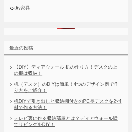
diy家具
最近の投稿
【DIY】ディアウォール 机の作り方！デスクの上
の棚は収納！
机（デスク）のDIYは簡単！4つのデザイン例で作
り方をご紹介！
机DIYで引き出しと収納棚付きのPC長デスクを2×4
材で作る方法！
テレビ裏に作る収納部屋とは？ディアウォール壁
でリビングをDIY！